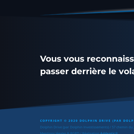
Vous vous reconnaiss
passer derrière le vol
COPYRIGHT © 2020 DOLPHIN DRIVE (PAR DOLP
Dolphin Drive (par Dolphin Investissements) / 57 chemin du
Mentions légales & RGPD
/ Réalisation
Addentic®