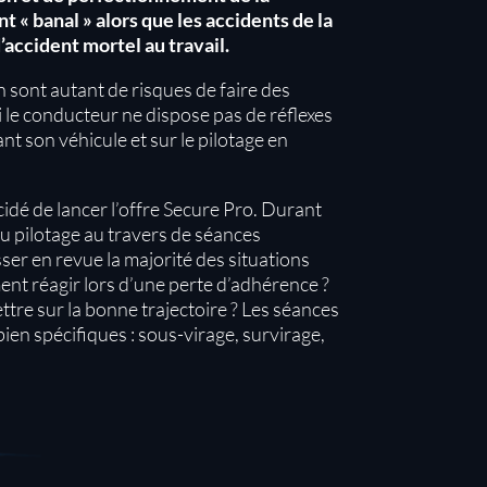
t « banal » alors que les accidents de la
accident mortel au travail.
on sont autant de risques de faire des
i le conducteur ne dispose pas de réflexes
t son véhicule et sur le pilotage en
dé de lancer l’offre Secure Pro. Durant
u pilotage au travers de séances
sser en revue la majorité des situations
ment réagir lors d’une perte d’adhérence ?
tre sur la bonne trajectoire ? Les séances
ien spécifiques : sous-virage, survirage,