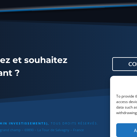
ez et souhaitez
CO
ant ?
To provide t
access devic
data such as
withdrawing 
HIN INVESTISSEMENTS),
TOUS DROITS RÉSERVÉS.
A
 grand champ – 69890 – La Tour de Salvagny – France