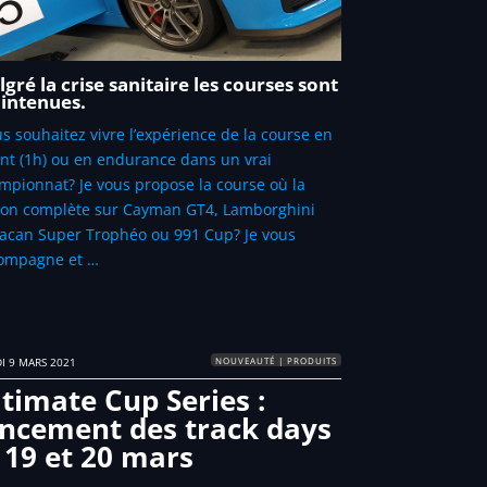
gré la crise sanitaire les courses sont
intenues.
s souhaitez vivre l’expérience de la course en
int (1h) ou en endurance dans un vrai
mpionnat? Je vous propose la course où la
son complète sur Cayman GT4, Lamborghini
acan Super Trophéo ou 991 Cup? Je vous
ompagne et …
NOUVEAUTÉ | PRODUITS
I 9 MARS 2021
timate Cup Series :
ancement des track days
 19 et 20 mars