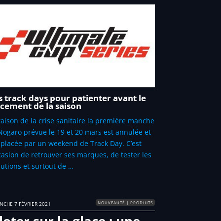
 track days pour patienter avant le
cement de la saison
raison de la crise sanitaire la première manche
Nogaro prévue le 19 et 20 mars est annulée et
placée par un weekend de Track Day. C’est
ccasion de retrouver ses marques, de tester les
lutions et surtout de …
NOUVEAUTÉ | PRODUITS
NCHE 7 FÉVRIER 2021
loter sur la glace : une