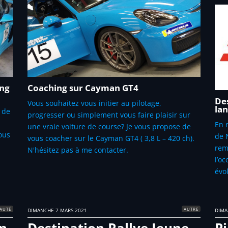
ing
Coaching sur Cayman GT4
Des
Vous souhaitez vous initier au pilotage,
lan
 de
progresser ou simplement vous faire plaisir sur
En 
une vraie voiture de course? Je vous propose de
vous
de 
vous coacher sur le Cayman GT4 ( 3,8 L – 420 ch).
rem
N'hésitez pas à me contacter.
l’o
évo
AUTÉ
AUTRE
DIMANCHE 7 MARS 2021
DIMA
on
Destination Rallye Jeune
Pi