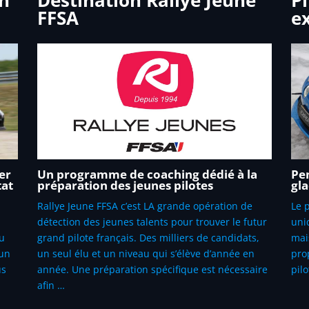
FFSA
e
er
Un programme de coaching dédié à la
Pen
tat
préparation des jeunes pilotes
gl
Rallye Jeune FFSA c’est LA grande opération de
Le 
détection des jeunes talents pour trouver le futur
uniq
ou
grand pilote français. Des milliers de candidats,
mai
 un
un seul élu et un niveau qui s’élève d’année en
pro
us
année. Une préparation spécifique est nécessaire
pilo
afin …