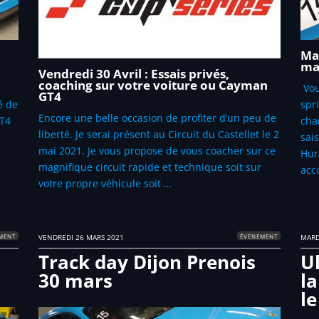
Mal
ma
Vendredi 30 Avril : Essais privés,
coaching sur votre voiture ou Cayman
Vou
GT4
é de
spr
Encore une belle occasion de profiter d’un peu de
GT4
cha
liberté. Je serai présent au Circuit du Castellet le 2
sai
mai 2021. Je vous propose de vous coacher sur ce
Hur
magnifique circuit rapide et technique soit sur
acc
votre propre véhicule soit …
MENT
ÉVENEMENT
VENDREDI 26 MARS 2021
MARD
Track day Dijon Prenois
Ul
30 mars
l
le